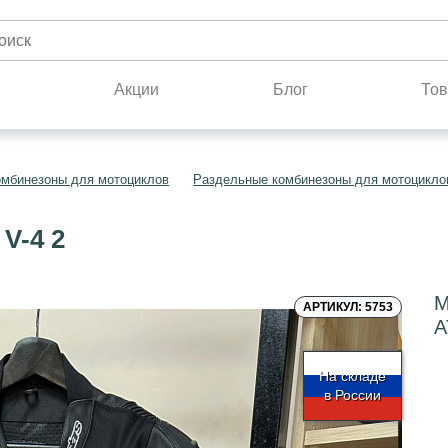
н
Акции
Блог
Тов
омбинезоны для мотоциклов
Раздельные комбинезоны для мотоцикло
-4 2
М
АРТИКУЛ: 5753
A
На складе
в России