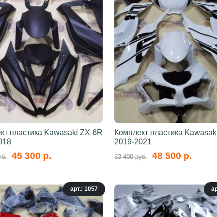
кт пластика Kawasaki ZX-6R
Комплект пластика Kawasak
018
2019-2021
45 300 р.
48 500 р.
уб.
53 400 руб.
арт.: 1057
ар