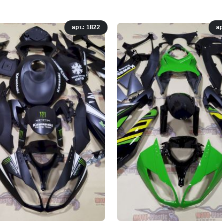
арт.: 1822
ар