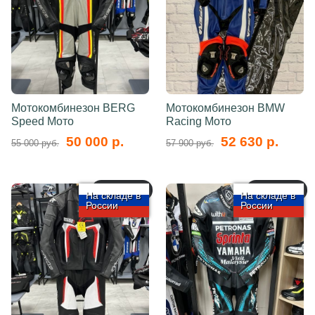
Мотокомбинезон BERG
Мотокомбинезон BMW
Speed Мото
Racing Мото
50 000 р.
52 630 р.
55 000 руб.
57 900 руб.
арт.: 5741
арт.: 5737
На складе в
На складе в
России
России