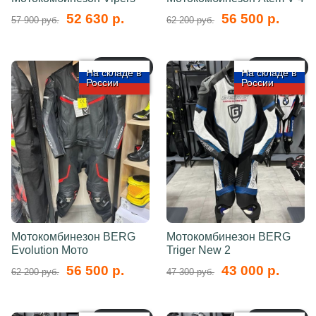
52 630 р.
56 500 р.
57 900 руб.
62 200 руб.
арт.: 5747
арт.: 5746
На складе в
На складе в
России
России
Мотокомбинезон BERG
Мотокомбинезон BERG
Evolution Мото
Triger New 2
56 500 р.
43 000 р.
62 200 руб.
47 300 руб.