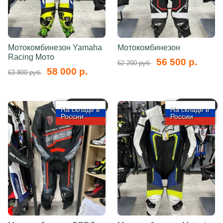
Мотокомбинезон Yamaha
Мотокомбинезон
Racing Мото
56 500 р.
62 200 руб.
58 000 р.
63 800 руб.
арт.: 5759
арт.: 5758
На складе в
На складе в
России
России