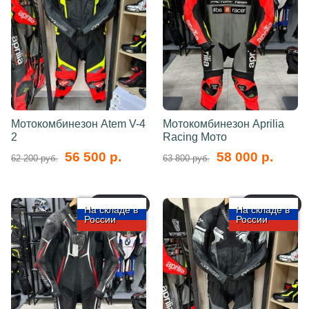
Мотокомбинезон Atem V-4
Мотокомбинезон Aprilia
2
Racing Мото
56 500 р.
58 000 р.
62 200 руб.
63 800 руб.
арт.: 5751
арт.: 5750
На складе в
На складе в
России
России