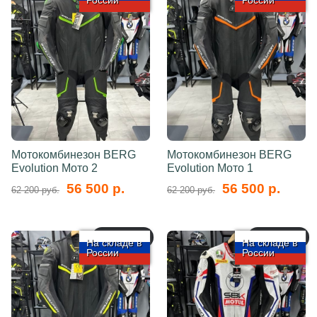
России
России
Мотокомбинезон BERG
Мотокомбинезон BERG
Evolution Мото 2
Evolution Мото 1
56 500 р.
56 500 р.
62 200 руб.
62 200 руб.
арт.: 5716
арт.: 5713
На складе в
На складе в
России
России