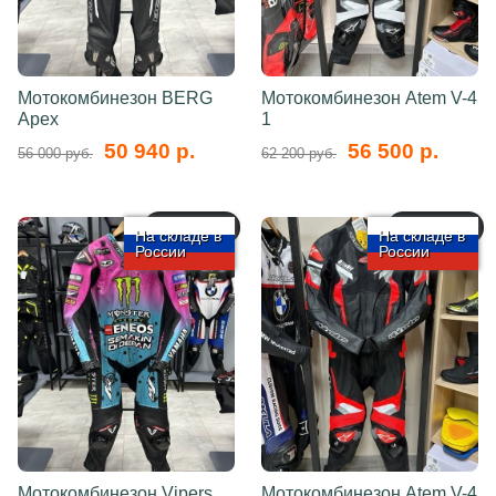
Мотокомбинезон BERG
Мотокомбинезон Atem V-4
Apex
1
50 940 р.
56 500 р.
56 000 руб.
62 200 руб.
арт.: 5749
арт.: 5748
На складе в
На складе в
России
России
Мотокомбинезон Vipers
Мотокомбинезон Atem V-4