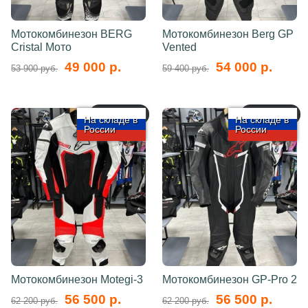
Мотокомбинезон BERG
Мотокомбинезон Berg GP
Cristal Мото
Vented
49 000 р.
54 000 р.
53 900 руб.
59 400 руб.
арт.: 5768
арт.: 5767
На складе в
На складе в
России
России
Мотокомбинезон Motegi-3
Мотокомбинезон GP-Pro 2
56 500 р.
56 500 р.
62 200 руб.
62 200 руб.