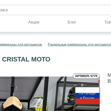
н
Акции
Блог
Тов
омбинезоны для мотоциклов
Раздельные комбинезоны для мотоцикло
CRISTAL МОТО
М
АРТИКУЛ: 5770
B
На складе
в России