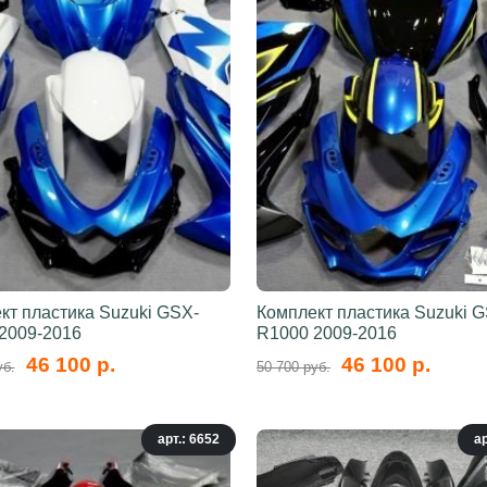
кт пластика Suzuki GSX-
Комплект пластика Suzuki 
2009-2016
R1000 2009-2016
46 100 р.
46 100 р.
уб.
50 700 руб.
арт.: 6652
ар