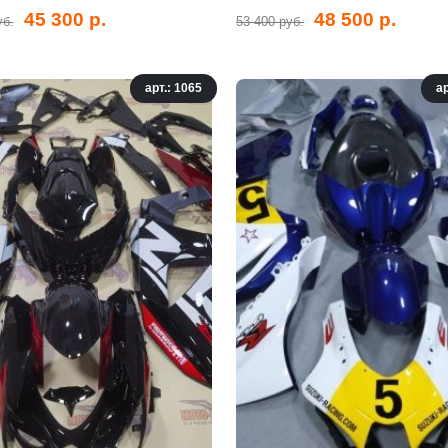
45 300 р.
48 500 р.
уб.
53 400 руб.
арт.: 1065
ар