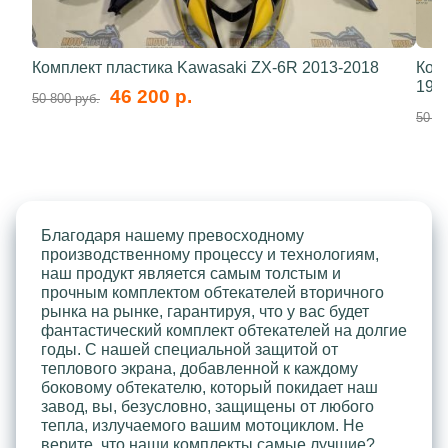
Комплект пластика Kawasaki ZX-6R 2013-2018
Ком
199
46 200 р.
50 800 руб.
50 80
Благодаря нашему превосходному
производственному процессу и технологиям,
наш продукт является самым толстым и
прочным комплектом обтекателей вторичного
рынка на рынке, гарантируя, что у вас будет
фантастический комплект обтекателей на долгие
годы. С нашей специальной защитой от
теплового экрана, добавленной к каждому
боковому обтекателю, который покидает наш
завод, вы, безусловно, защищены от любого
тепла, излучаемого вашим мотоциклом. Не
верите, что наши комплекты самые лучшие?