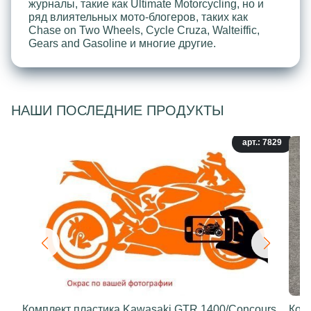
журналы, такие как Ultimate Motorcycling, но и
ряд влиятельных мото-блогеров, таких как
Chase on Two Wheels, Cycle Cruza, Walteiffic,
Gears and Gasoline и многие другие.
НАШИ ПОСЛЕДНИЕ ПРОДУКТЫ
арт.: 7829
Комплект пластика Kawasaki GTR 1400/Concours
Ком