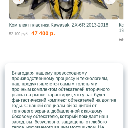
Комплект пластика Kawasaki ZX-6R 2013-2018
Ком
199
47 400 р.
52 100 руб.
52 10
Благодаря нашему превосходному
производственному процессу и технологиям,
наш продукт является самым толстым и
прочным комплектом обтекателей вторичного
рынка на рынке, гарантируя, что у вас будет
фантастический комплект обтекателей на долгие
годы. С нашей специальной защитой от
теплового экрана, добавленной к каждому
боковому обтекателю, который покидает наш
завод, вы, безусловно, защищены от любого
тепла, излучаемого вашим мотоциклом. Не