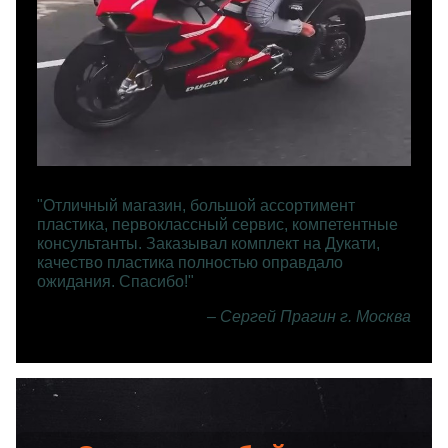
"Отличный магазин, большой ассортимент
пластика, первоклассный сервис, компетентные
консультанты. Заказывал комплект на Дукати,
качество пластика полностью оправдало
ожидания. Спасибо!"
– Сергей Прагин г. Москва