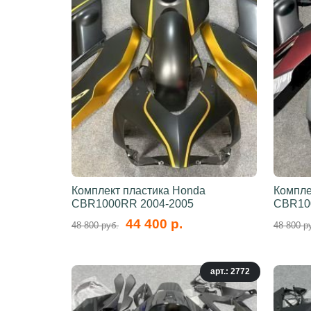
Комплект пластика Honda
Компле
CBR1000RR 2004-2005
CBR10
44 400 р.
48 800 руб.
48 800 р
арт.: 2772