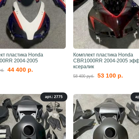
кт пластика Honda
Комплект пластика Honda
00RR 2004-2005
CBR1000RR 2004-2005 эфф
ксералик
44 400 р.
уб.
53 100 р.
58 400 руб.
арт.: 2775
ар