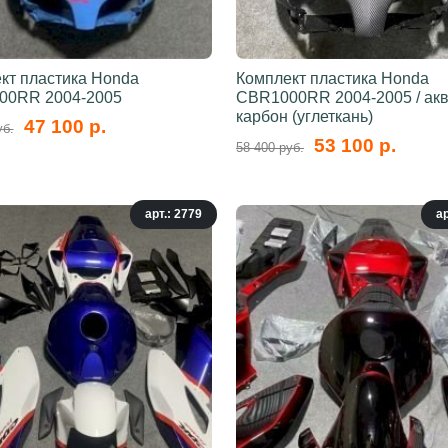
кт пластика Honda
Комплект пластика Honda
00RR 2004-2005
CBR1000RR 2004-2005 / ак
карбон (углеткань)
47 100 р.
уб.
53 100 р.
58 400 руб.
арт.: 2779
ар