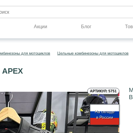
н
Акции
Блог
Тов
омбинезоны для мотоциклов
Цельные комбинезоны для мотоциклов
 APEX
М
АРТИКУЛ: 5751
B
На складе
в России