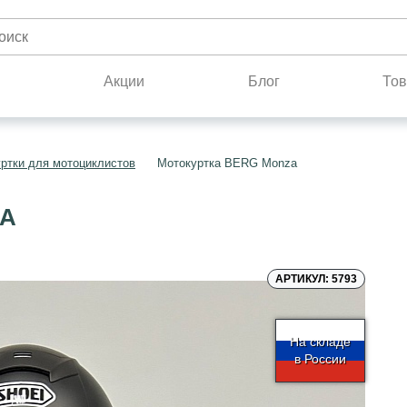
н
Акции
Блог
Тов
ртки для мотоциклистов
Мотокуртка BERG Monza
ZA
АРТИКУЛ: 5793
На складе
в России