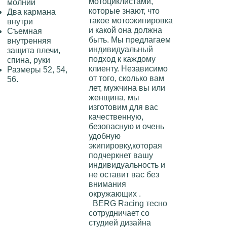
мотоциклистами,
молнии
которые знают, что
Два кармана
такое мотоэкипировкa
внутри
и какой она должна
Съемная
быть. Мы предлагаем
внутренняя
индивидуальный
защита плечи,
подход к каждому
спина, руки
клиенту. Независимо
Размеры 52, 54,
от того, сколько вам
56.
лет, мужчинa вы или
женщинa, мы
изготовим для вас
качественную,
безопасную и очень
удобную
экипировку,которая
подчеркнет вашу
индивидуальность и
не оставит вас без
внимания
окружающих .
BERG Racing
тесно
сотрудничает со
студией дизайна