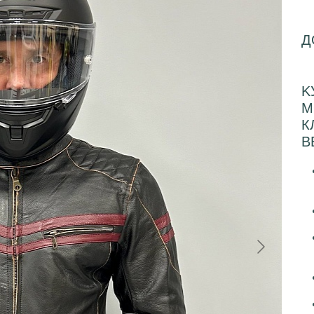
Д
K
М
К
B