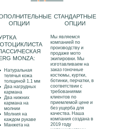
ОПОЛНИТЕЛЬНЫЕ
СТАНДАРТНЫЕ
ОПЦИИ
ОПЦИИ
УРТКА
Мы являемся
компанией по
ОТОЦИКЛИСТА
производству и
ЛАССИЧЕСКАЯ
продаже
мото
ERG MONZA:
экипировки
. Мы
изготавливаем на
заказ
гоночные
Натуральная
костюмы, куртки,
телячья кожа
ботинки, перчатки
, в
толщиной 1.1 мм
соответствии с
Два нагрудных
требованиями
кармана
клиентов по
Два нижних
приемлемой цене и
кармана на
без ущерба для
молнии
качества. Наша
Молния на
компания создана в
каждом рукаве
2019 году
Манжета на