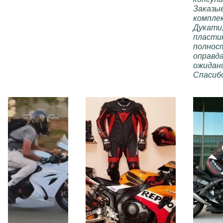
пластика
Заказы
отличное,
компле
ребят
Дукати,
однозначно
пласти
рекомендую !!!
полнос
оправд
ожидан
Спасиб