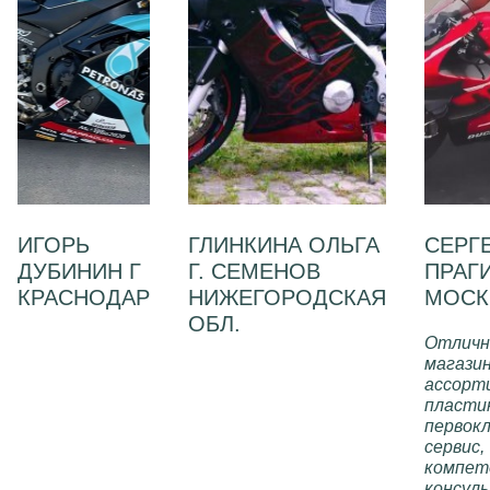
ИГОРЬ
ГЛИНКИНА ОЛЬГА
СЕРГ
ДУБИНИН Г
Г. СЕМЕНОВ
ПРАГИ
КРАСНОДАР
НИЖЕГОРОДСКАЯ
МОСК
ОБЛ.
Заказал у
Отлич
ребят пластик
магазин
Красотка !!!
на Yamaha R6
ассорт
2008г.
пласти
Доставка до
первок
пункта выдачи
сервис,
быстрая,
компет
качество
консул