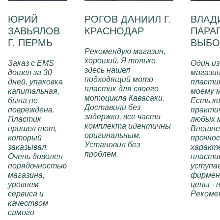
ЮРИЙ
РОГОВ ДАНИИЛ Г.
ВЛАД
ЗАВЬЯЛОВ
КРАСНОДАР
ПАРАГ
Г. ПЕРМЬ
ВЫБО
Рекомендую магазин,
хороший. Я только
Заказ с EMS
Один из
здесь нашел
дошел за 30
магази
подходящий мото
дней, упаковка
пластик
пластик для своего
капитальная,
моему 
мотоцикла Кавасаки.
была не
Есть к
Доставили без
повреждена.
практи
задержки, все части
Пластик
любых 
комплекта идентичны
пришел тот,
Внешне
оригинальным.
который
прочно
Установил без
заказывал.
характ
проблем.
Очень доволен
пласти
порядочностью
уступа
магазина,
фирмен
уровнем
цены - 
сервиса и
Рекоме
качеством
самого