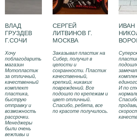
ВЛАД
СЕРГЕЙ
ИВАН
ГРУЗДЕВ
ЛИТВИНОВ Г.
НИКОЛ
Г.СОЧИ
МОСКВА
ВОРО
Хочу
Заказывал пластик на
Суперс
поблагодарить
Сибер, получил в
пластик
магазин
целости и
подошл
Мотопластик
сохранности. Пластик
замеча
за отличный,
качественный,
компле
качественный
крепкий, никаких
единог
комплект
повреждений. Все
И по с
пластика,
подошло по крепежам и
нормал
быструю
цвет отличный.
Спасиб
отправку и
Спасибо, ребята, все
продавц
возможность
по красоте получилось.
скорост
рассрочки.
качеств
Менеджеры
были очень
вежливы и