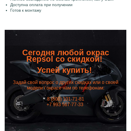
Доступна оплата при получении
Готов к монтажу
Сегодня любой окрас
Repsol со скидкой!
Успей купить!
Задай свой вопрос о других скидках или о своей
модели / окрасе нам по телефонам:
8 (800) 101-71-81
+7 993 567-77-33