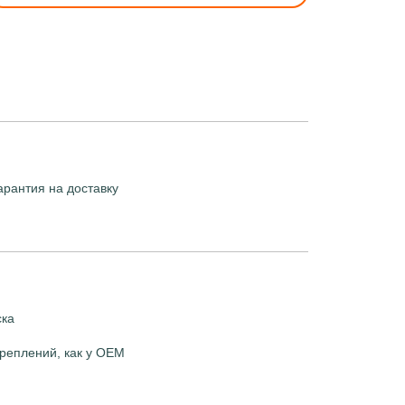
арантия на доставку
ска
реплений, как у OEM