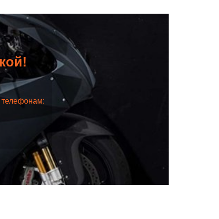
дкой!
о телефонам: