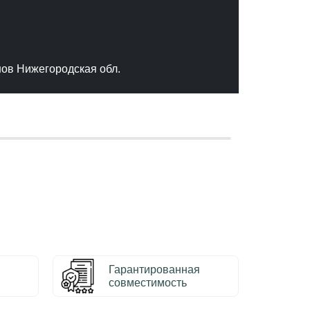
"Отлич
сервис
качест
нов Нижегородская обл.
– Серг
Гарантированная
совместимость