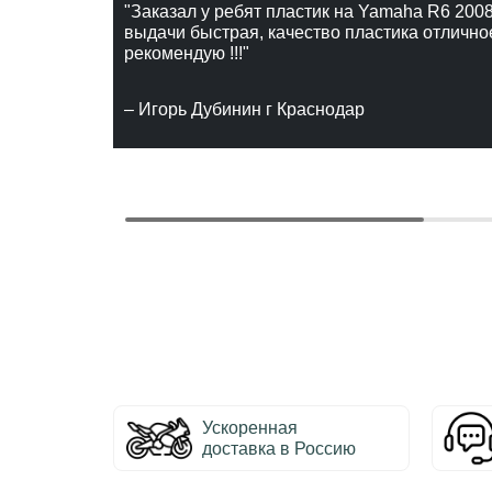
"Заказал у ребят пластик на Yamaha R6 2008
выдачи быстрая, качество пластика отлично
рекомендую !!!"
– Игорь Дубинин г Краснодар
Ускоренная
доставка в Россию