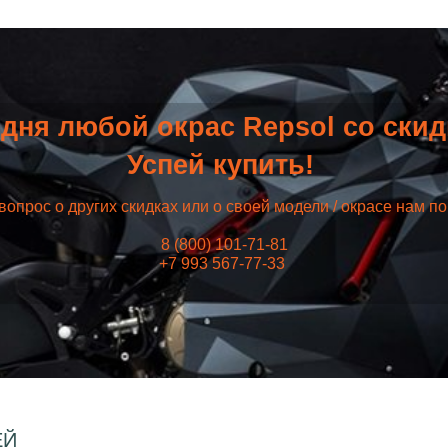
дня любой окрас Repsol со ски
Успей купить!
вопрос о других скидках или о своей модели / окрасе нам п
8 (800) 101-71-81
+7 993 567-77-33
ЕЙ