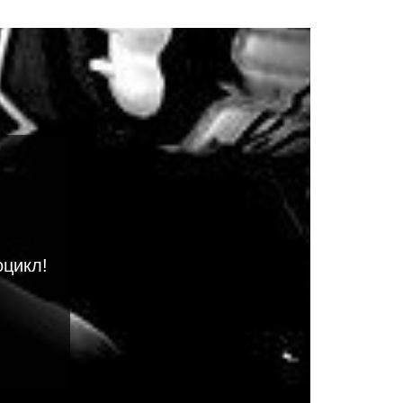
оцикл!