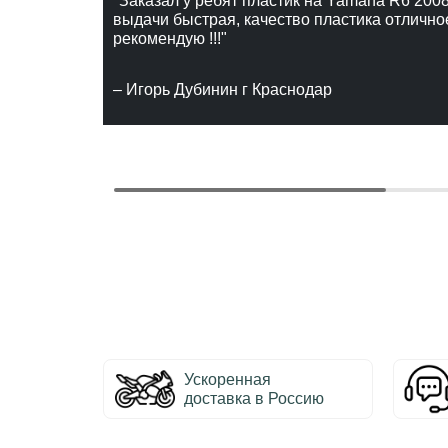
"Заказал у ребят пластик на Yamaha R6 2008
выдачи быстрая, качество пластика отлично
рекомендую !!!"
– Игорь Дубинин г Краснодар
Ускоренная
доставка в Россию