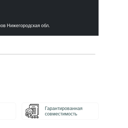
"Отлич
сервис
качест
нов Нижегородская обл.
– Серг
Гарантированная
совместимость