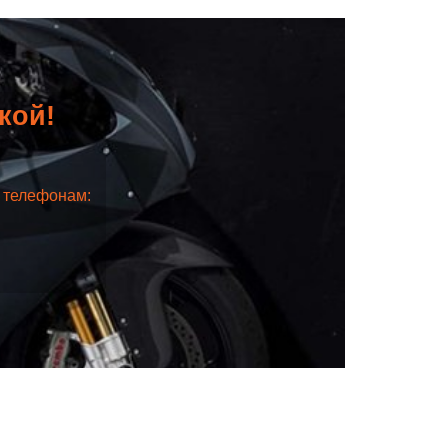
дкой!
о телефонам: