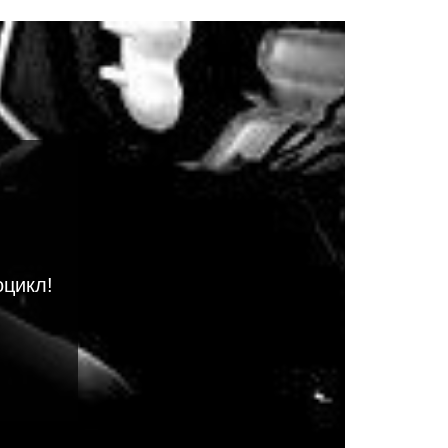
оцикл!