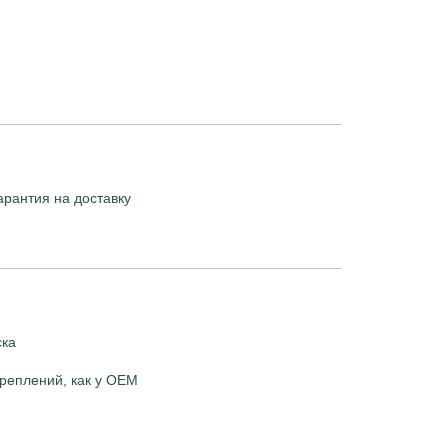
арантия на доставку
ска
реплений, как у OEM