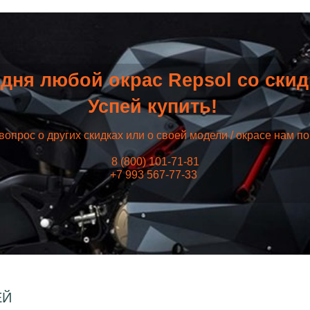
дня любой окрас Repsol со ски
Успей купить!
вопрос о других скидках или о своей модели / окрасе нам п
8 (800) 101-71-81
+7 993 567-77-33
ЕЙ