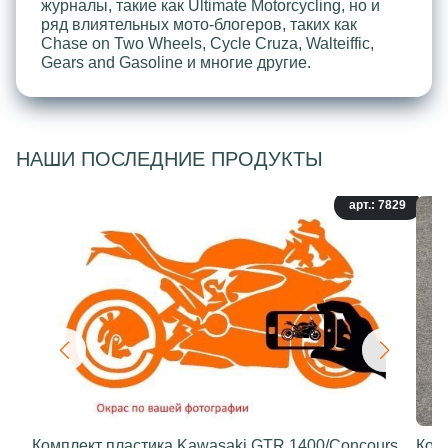
журналы, такие как Ultimate Motorcycling, но и
ряд влиятельных мото-блогеров, таких как
Chase on Two Wheels, Cycle Cruza, Walteiffic,
Gears and Gasoline и многие другие.
НАШИ ПОСЛЕДНИЕ ПРОДУКТЫ
арт.: 7829
Комплект пластика Kawasaki GTR 1400/Concours
Ком