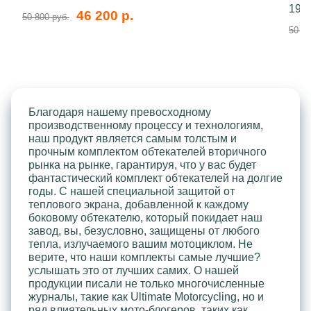
199
46 200 р.
50 800 руб.
50 80
Благодаря нашему превосходному
производственному процессу и технологиям,
наш продукт является самым толстым и
прочным комплектом обтекателей вторичного
рынка на рынке, гарантируя, что у вас будет
фантастический комплект обтекателей на долгие
годы. С нашей специальной защитой от
теплового экрана, добавленной к каждому
боковому обтекателю, который покидает наш
завод, вы, безусловно, защищены от любого
тепла, излучаемого вашим мотоциклом. Не
верите, что наши комплекты самые лучшие?
услышать это от лучших самих. О нашей
продукции писали не только многочисленные
журналы, такие как Ultimate Motorcycling, но и
ряд влиятельных мото-блогеров, таких как