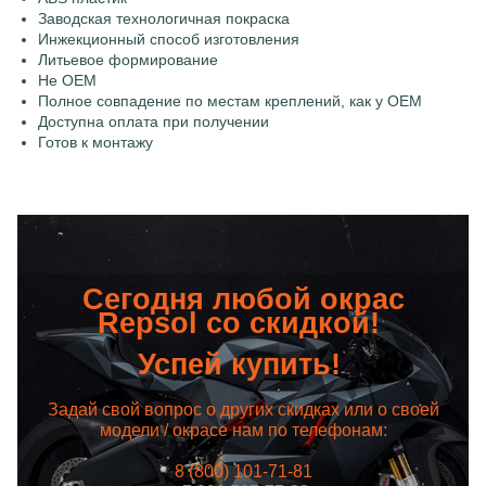
Заводская технологичная покраска
Инжекционный способ изготовления
Литьевое формирование
Не OEM
Полное совпадение по местам креплений, как у OEM
Доступна оплата при получении
Готов к монтажу
Сегодня любой окрас
Repsol со скидкой!
Успей купить!
Задай свой вопрос о других скидках или о своей
модели / окрасе нам по телефонам:
8 (800) 101-71-81