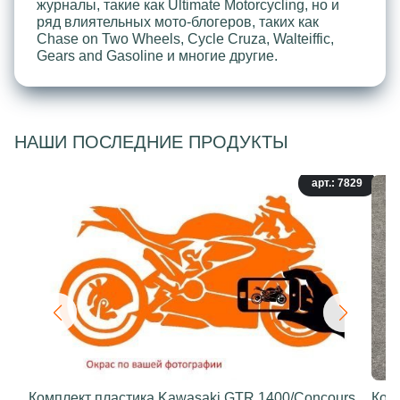
журналы, такие как Ultimate Motorcycling, но и
ряд влиятельных мото-блогеров, таких как
Chase on Two Wheels, Cycle Cruza, Walteiffic,
Gears and Gasoline и многие другие.
НАШИ ПОСЛЕДНИЕ ПРОДУКТЫ
арт.: 7829
Комплект пластика Kawasaki GTR 1400/Concours
Ком