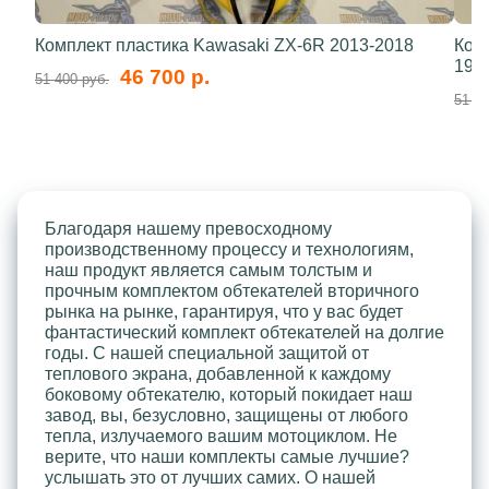
Комплект пластика Kawasaki ZX-6R 2013-2018
Ком
199
46 700 р.
51 400 руб.
51 40
Благодаря нашему превосходному
производственному процессу и технологиям,
наш продукт является самым толстым и
прочным комплектом обтекателей вторичного
рынка на рынке, гарантируя, что у вас будет
фантастический комплект обтекателей на долгие
годы. С нашей специальной защитой от
теплового экрана, добавленной к каждому
боковому обтекателю, который покидает наш
завод, вы, безусловно, защищены от любого
тепла, излучаемого вашим мотоциклом. Не
верите, что наши комплекты самые лучшие?
услышать это от лучших самих. О нашей