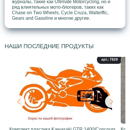
журналы, такие как Ultimate Motorcycling, но и
ряд влиятельных мото-блогеров, таких как
Chase on Two Wheels, Cycle Cruza, Walteiffic,
Gears and Gasoline и многие другие.
НАШИ ПОСЛЕДНИЕ ПРОДУКТЫ
арт.: 7829
Комплект пластика Kawasaki GTR 1400/Concours
Ком