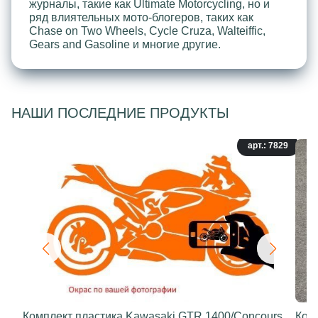
журналы, такие как Ultimate Motorcycling, но и
ряд влиятельных мото-блогеров, таких как
Chase on Two Wheels, Cycle Cruza, Walteiffic,
Gears and Gasoline и многие другие.
НАШИ ПОСЛЕДНИЕ ПРОДУКТЫ
арт.: 7829
Комплект пластика Kawasaki GTR 1400/Concours
Ком