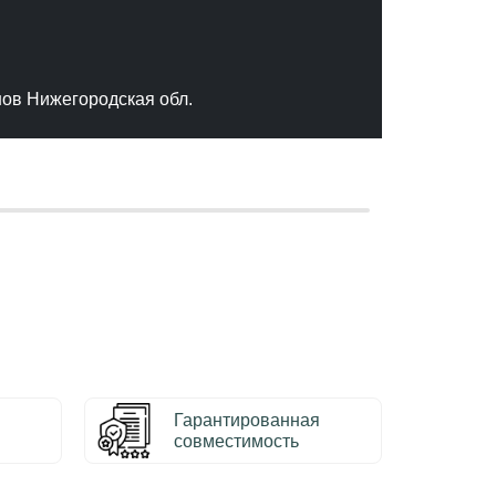
"Отлич
сервис
качест
нов Нижегородская обл.
– Серг
Гарантированная
совместимость