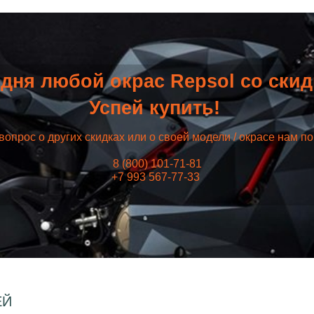
дня любой окрас Repsol со ски
Успей купить!
вопрос о других скидках или о своей модели / окрасе нам п
8 (800) 101-71-81
+7 993 567-77-33
ЕЙ