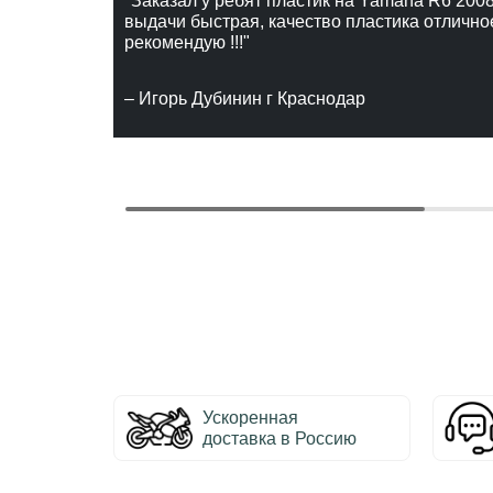
"Заказал у ребят пластик на Yamaha R6 2008
выдачи быстрая, качество пластика отлично
рекомендую !!!"
– Игорь Дубинин г Краснодар
Ускоренная
доставка в Россию