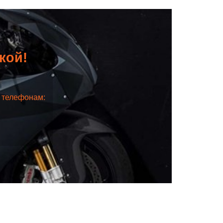
дкой!
о телефонам: