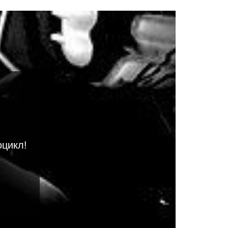
оцикл!