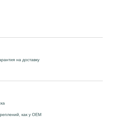
арантия на доставку
ска
реплений, как у OEM