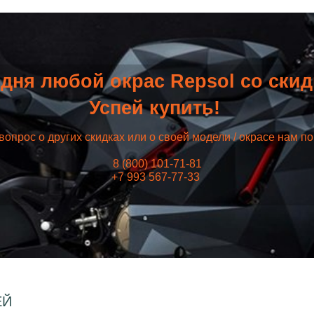
дня любой окрас Repsol со ски
Успей купить!
вопрос о других скидках или о своей модели / окрасе нам п
8 (800) 101-71-81
+7 993 567-77-33
ЕЙ