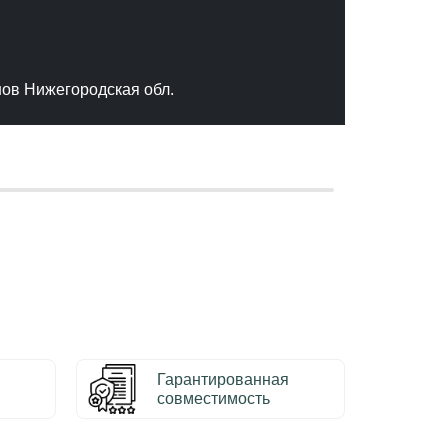
"Отлич
сервис
качест
нов Нижегородская обл.
– Серг
Гарантированная
совместимость