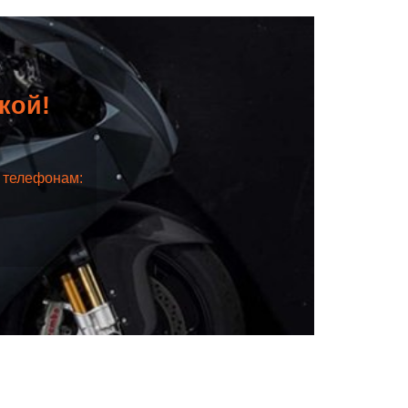
дкой!
о телефонам: