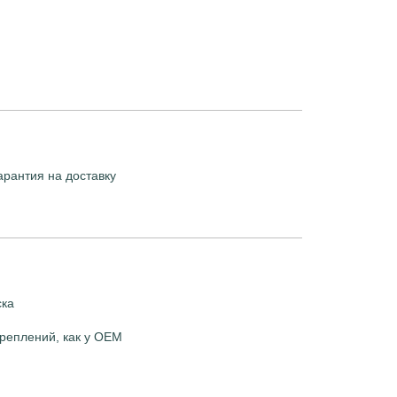
арантия на доставку
ска
реплений, как у OEM