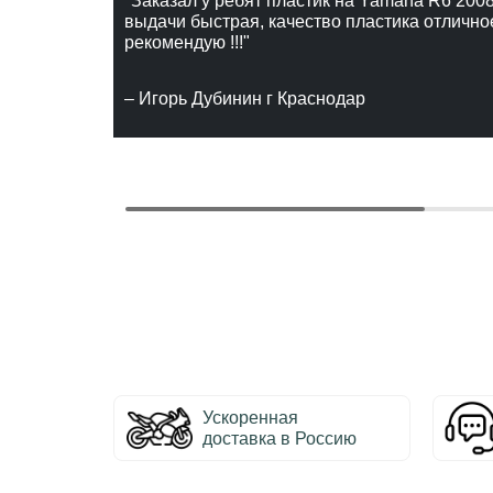
"Заказал у ребят пластик на Yamaha R6 2008
выдачи быстрая, качество пластика отлично
рекомендую !!!"
– Игорь Дубинин г Краснодар
Ускоренная
доставка в Россию