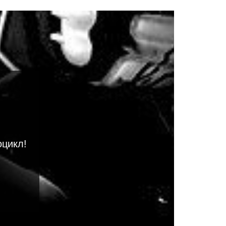
оцикл!