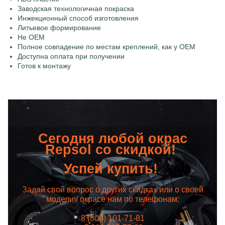
Заводская технологичная покраска
Инжекционный способ изготовления
Литьевое формирование
Не OEM
Полное совпадение по местам креплений, как у OEM
Доступна оплата при получении
Готов к монтажу
Сегодня любой окрас
Repsol со скидкой!
Успей купить!
Задай свой вопрос о других скидках или о своей
модели / окрасе нам по телефонам:
8 (800) 101-71-81