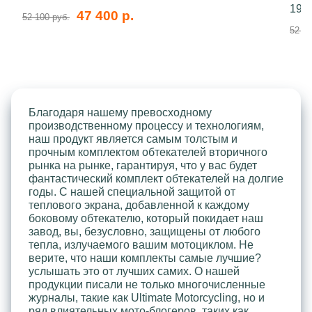
199
47 400 р.
52 100 руб.
52 10
Благодаря нашему превосходному
производственному процессу и технологиям,
наш продукт является самым толстым и
прочным комплектом обтекателей вторичного
рынка на рынке, гарантируя, что у вас будет
фантастический комплект обтекателей на долгие
годы. С нашей специальной защитой от
теплового экрана, добавленной к каждому
боковому обтекателю, который покидает наш
завод, вы, безусловно, защищены от любого
тепла, излучаемого вашим мотоциклом. Не
верите, что наши комплекты самые лучшие?
услышать это от лучших самих. О нашей
продукции писали не только многочисленные
журналы, такие как Ultimate Motorcycling, но и
ряд влиятельных мото-блогеров, таких как