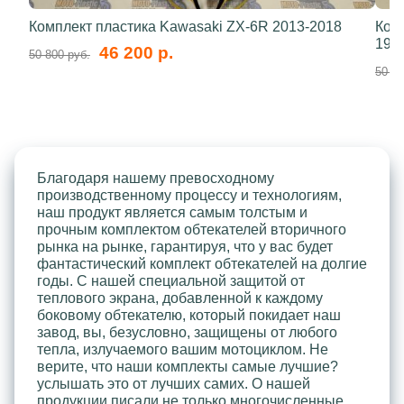
Комплект пластика Kawasaki ZX-6R 2013-2018
Ком
199
46 200 р.
50 800 руб.
50 80
Благодаря нашему превосходному
производственному процессу и технологиям,
наш продукт является самым толстым и
прочным комплектом обтекателей вторичного
рынка на рынке, гарантируя, что у вас будет
фантастический комплект обтекателей на долгие
годы. С нашей специальной защитой от
теплового экрана, добавленной к каждому
боковому обтекателю, который покидает наш
завод, вы, безусловно, защищены от любого
тепла, излучаемого вашим мотоциклом. Не
верите, что наши комплекты самые лучшие?
услышать это от лучших самих. О нашей
продукции писали не только многочисленные