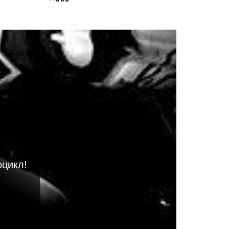
оцикл!