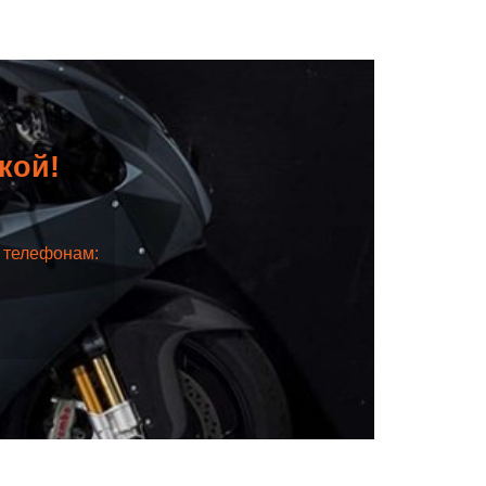
дкой!
о телефонам: