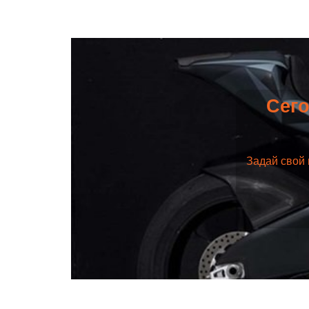
Сего
Задай свой 