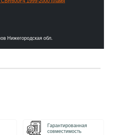
a CBR600F4 1999-2000 пламя
Компле
"Отлич
сервис
качест
нов Нижегородская обл.
– Серг
Гарантированная
совместимость