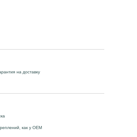
арантия на доставку
ска
реплений, как у OEM