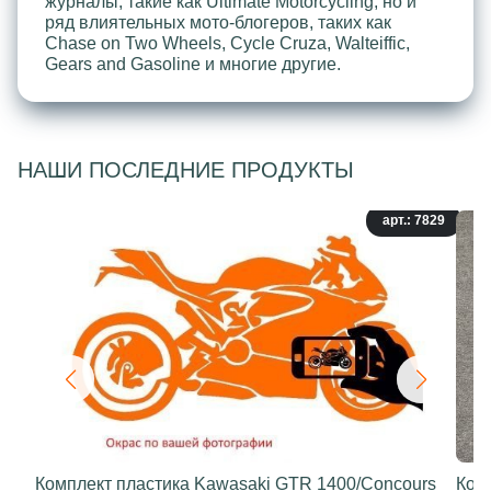
журналы, такие как Ultimate Motorcycling, но и
ряд влиятельных мото-блогеров, таких как
Chase on Two Wheels, Cycle Cruza, Walteiffic,
Gears and Gasoline и многие другие.
НАШИ ПОСЛЕДНИЕ ПРОДУКТЫ
арт.: 7829
Комплект пластика Kawasaki GTR 1400/Concours
Ком