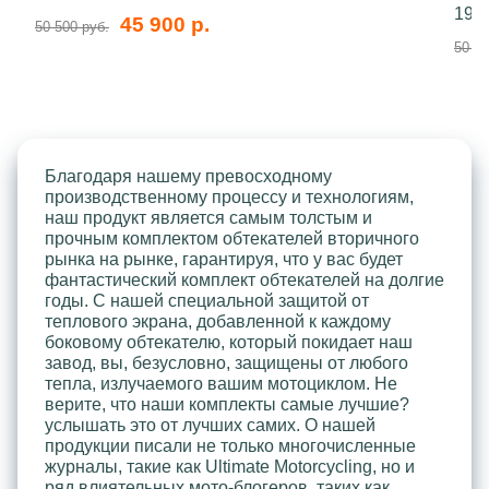
199
45 900 р.
50 500 руб.
50 50
Благодаря нашему превосходному
производственному процессу и технологиям,
наш продукт является самым толстым и
прочным комплектом обтекателей вторичного
рынка на рынке, гарантируя, что у вас будет
фантастический комплект обтекателей на долгие
годы. С нашей специальной защитой от
теплового экрана, добавленной к каждому
боковому обтекателю, который покидает наш
завод, вы, безусловно, защищены от любого
тепла, излучаемого вашим мотоциклом. Не
верите, что наши комплекты самые лучшие?
услышать это от лучших самих. О нашей
продукции писали не только многочисленные
журналы, такие как Ultimate Motorcycling, но и
ряд влиятельных мото-блогеров, таких как