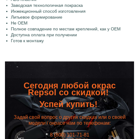
Заводская технологичная покраска
Инжекционный способ изготовления
Литьевое формирование
Не OEM
Полное совпадение по местам креплений, как у OEM
Доступна оплата при получении
Готов к монтажу
Сегодня любой окрас
Repsol со скидкой!
Успей купить!
Задай свой вопрос о других скидках или о своей
модели / окрасе нам по телефонам:
8 (800) 101-71-81