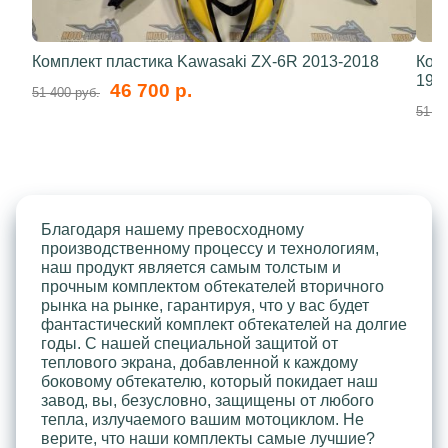
Комплект пластика Kawasaki ZX-6R 2013-2018
Ком
199
46 700 р.
51 400 руб.
51 40
Благодаря нашему превосходному
производственному процессу и технологиям,
наш продукт является самым толстым и
прочным комплектом обтекателей вторичного
рынка на рынке, гарантируя, что у вас будет
фантастический комплект обтекателей на долгие
годы. С нашей специальной защитой от
теплового экрана, добавленной к каждому
боковому обтекателю, который покидает наш
завод, вы, безусловно, защищены от любого
тепла, излучаемого вашим мотоциклом. Не
верите, что наши комплекты самые лучшие?