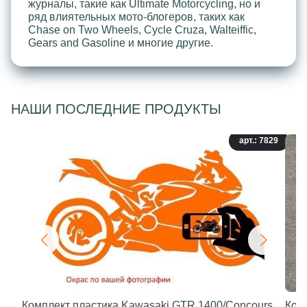
журналы, такие как Ultimate Motorcycling, но и
ряд влиятельных мото-блогеров, таких как
Chase on Two Wheels, Cycle Cruza, Walteiffic,
Gears and Gasoline и многие другие.
НАШИ ПОСЛЕДНИЕ ПРОДУКТЫ
арт.: 7829
Комплект пластика Kawasaki GTR 1400/Concours
Ком