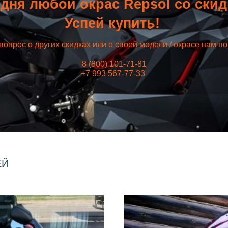
дня любой окрас Repsol со ски
Успей купить!
вопрос о других скидках или о своей модели / окрасе нам п
8 (800) 101-71-81
+7 993 567-77-33
ЕЙ