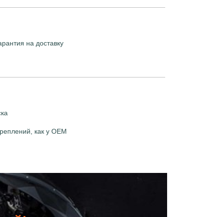
арантия на доставку
ска
реплений, как у OEM