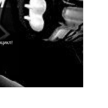
оцикл!