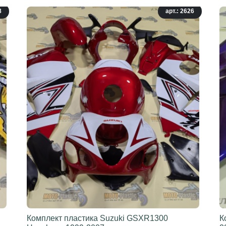
8
арт.: 2626
Комплект пластика Suzuki GSXR1300
К