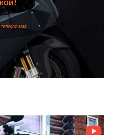
дкой!
о телефонам: