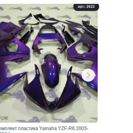
арт.: 2622
омплект пластика Yamaha YZF-R6 2003-
Комплект 