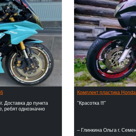
16
Комплект пластика Hond
г. Доставка до пункта
"Красотка !!!"
е, ребят однозначно
– Глинкина Ольга г. Семе