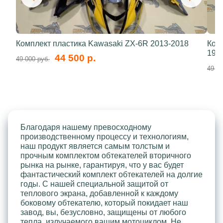
Комплект пластика Kawasaki ZX-6R 2013-2018
Ком
199
44 500 р.
49 000 руб.
49 00
Благодаря нашему превосходному
производственному процессу и технологиям,
наш продукт является самым толстым и
прочным комплектом обтекателей вторичного
рынка на рынке, гарантируя, что у вас будет
фантастический комплект обтекателей на долгие
годы. С нашей специальной защитой от
теплового экрана, добавленной к каждому
боковому обтекателю, который покидает наш
завод, вы, безусловно, защищены от любого
тепла, излучаемого вашим мотоциклом. Не