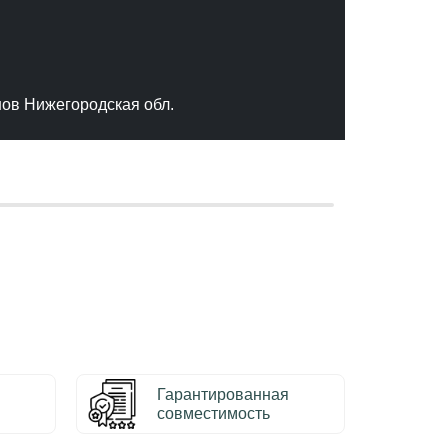
"Отлич
сервис
качест
нов Нижегородская обл.
– Серг
Гарантированная
совместимость