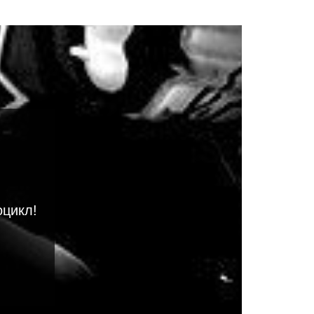
оцикл!