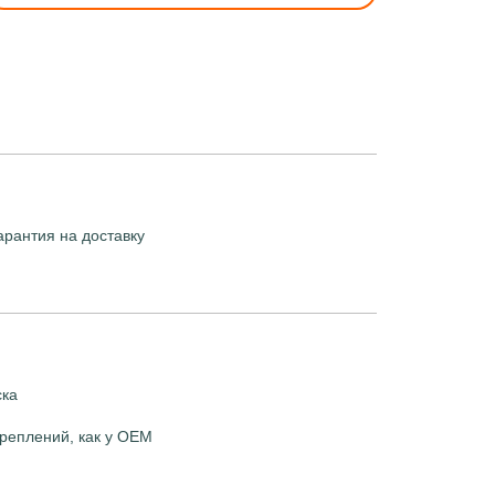
арантия на доставку
ска
реплений, как у OEM