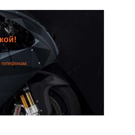
дкой!
о телефонам: