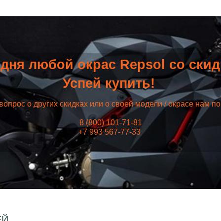
дня любой окрас Repsol со ски
Успей купить!
вопрос о других скидках или о своей модели / окрасе нам п
8 (800) 101-71-81
+7 993 567-77-33
ЕЙ