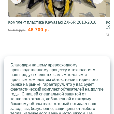
Комплект пластика Kawasaki ZX-6R 2013-2018
Ком
199
46 700 р.
51 400 руб.
51 40
Благодаря нашему превосходному
производственному процессу и технологиям,
наш продукт является самым толстым и
прочным комплектом обтекателей вторичного
рынка на рынке, гарантируя, что у вас будет
фантастический комплект обтекателей на долгие
годы. С нашей специальной защитой от
теплового экрана, добавленной к каждому
боковому обтекателю, который покидает наш
завод, вы, безусловно, защищены от любого
тепла, излучаемого вашим мотоциклом. Не