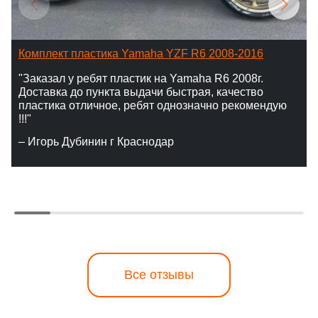
Комплект пластика Yamaha YZF R6 2008-2016
"Заказал у ребят пластик на Yamaha R6 2008г.
Доставка до пункта выдачи быстрая, качество
пластика отличное, ребят однозначно рекомендую
!!!"
– Игорь Дубинин г Краснодар
Все отзывы