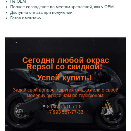
Не OEM
Полное совпадение по местам креплений, как у OEM
Доступна оплата при получении
Готов к монтажу
Сегодня любой окрас
Repsol со скидкой!
Успей купить!
Задай свой вопрос о других скидках или о своей
модели / окрасе нам по телефонам:
8 (800) 101-71-81
+7 993 567-77-33