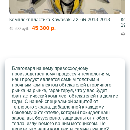
Комплект пластика Kawasaki ZX-6R 2013-2018
Ком
199
45 300 р.
49 800 руб.
49 80
Благодаря нашему превосходному
производственному процессу и технологиям,
наш продукт является самым толстым и
прочным комплектом обтекателей вторичного
рынка на рынке, гарантируя, что у вас будет
фантастический комплект обтекателей на долгие
годы. С нашей специальной защитой от
теплового экрана, добавленной к каждому
боковому обтекателю, который покидает наш
завод, вы, безусловно, защищены от любого
тепла, излучаемого вашим мотоциклом. Не
верите, что наши комплекты самые лучшие?