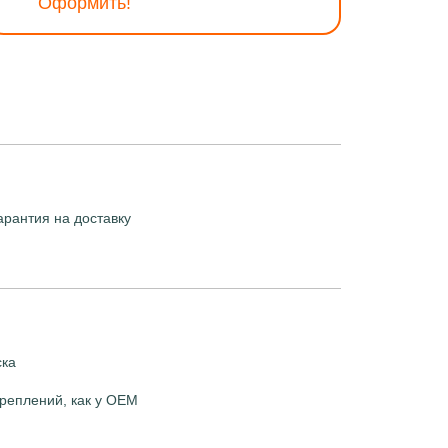
Оформить!
арантия на доставку
ска
реплений, как у OEM