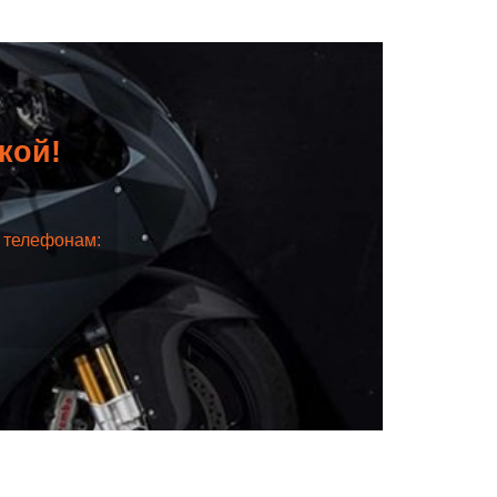
дкой!
о телефонам: