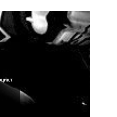
оцикл!