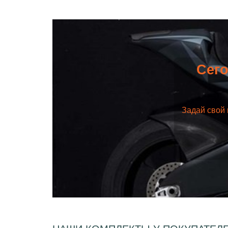
Сего
Задай свой 