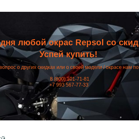
дня любой окрас Repsol со ски
Успей купить!
вопрос о других скидках или о своей модели / окрасе нам п
8 (800) 101-71-81
+7 993 567-77-33