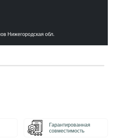
"Отлич
сервис
качест
нов Нижегородская обл.
– Серг
Гарантированная
совместимость