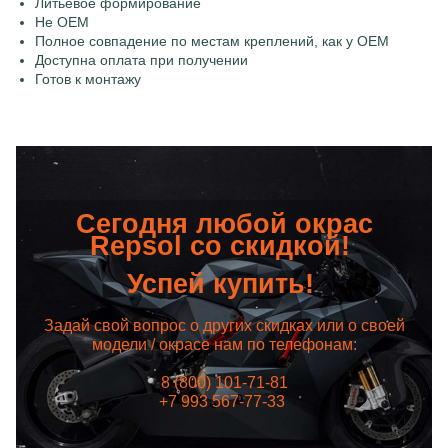
Литьевое формирование
Не OEM
Полное совпадение по местам креплений, как у OEM
Доступна оплата при получении
Готов к монтажу
Сегодня любой окрас
Repsol со скидкой!
Успей купить!
Задай свой вопрос о других скидках или о своей
модели / окрасе нам по телефонам:
8 (800) 101-71-81
+7 993 567-77-33