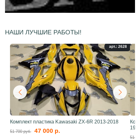
НАШИ ЛУЧШИЕ РАБОТЫ!
арт.: 2628
Комплект пластика Kawasaki ZX-6R 2013-2018
Ком
199
47 000 р.
51 700 руб.
51 70