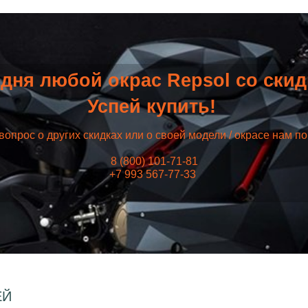
дня любой окрас Repsol со ски
Успей купить!
вопрос о других скидках или о своей модели / окрасе нам п
8 (800) 101-71-81
+7 993 567-77-33
ЕЙ