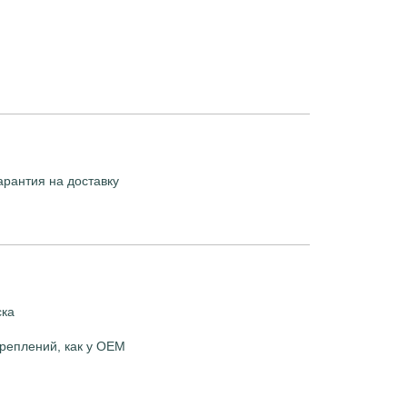
арантия на доставку
ска
реплений, как у OEM