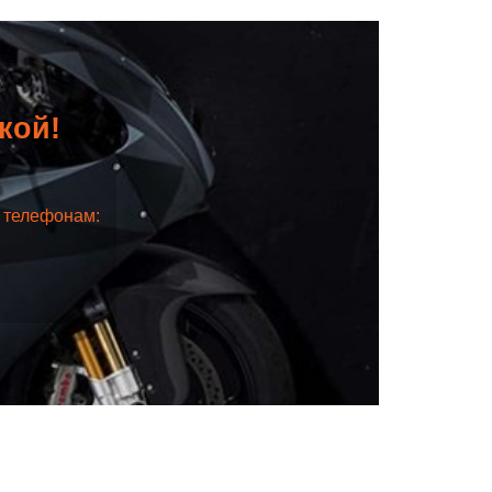
дкой!
о телефонам: