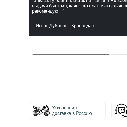
"Заказал у ребят пластик на Yamaha R6 2008
выдачи быстрая, качество пластика отлично
рекомендую !!!"
– Игорь Дубинин г Краснодар
Ускоренная
доставка в Россию