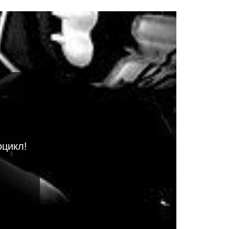
оцикл!