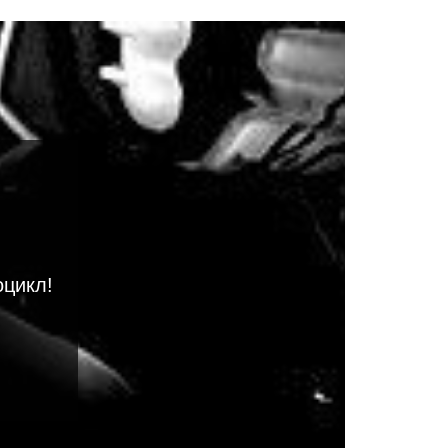
оцикл!