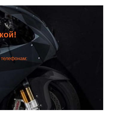
дкой!
о телефонам: