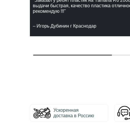
"Заказал у ребят пластик на Yamaha R6 2008
выдачи быстрая, качество пластика отлично
рекомендую !!!"
– Игорь Дубинин г Краснодар
Ускоренная
доставка в Россию