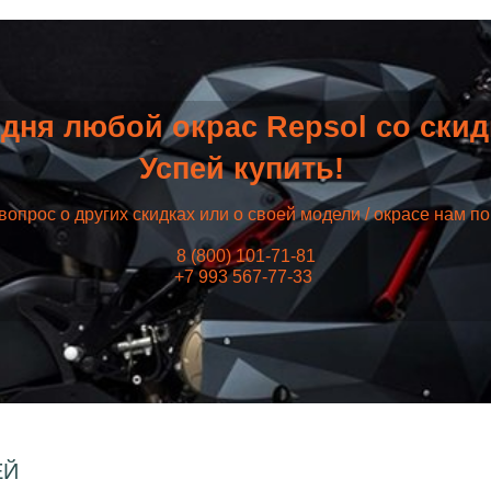
дня любой окрас Repsol со ски
Успей купить!
вопрос о других скидках или о своей модели / окрасе нам п
8 (800) 101-71-81
+7 993 567-77-33
ЕЙ