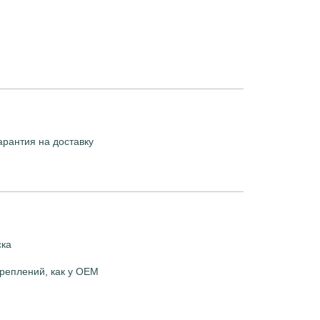
арантия на доставку
ска
реплений, как у OEM