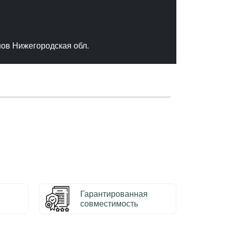
"Отлич
сервис
качест
нов Нижегородская обл.
– Серг
Гарантированная
совместимость