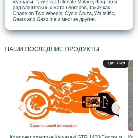
журналы, такие как Ultimate Motorcycling, но и
ряд влиятельных мото-блогеров, таких как
Chase on Two Wheels, Cycle Cruza, Walteiffic,
Gears and Gasoline и многие другие.
НАШИ ПОСЛЕДНИЕ ПРОДУКТЫ
арт.: 7829
Комплект пластика Kawasaki GTR 1400/Concours
Ком