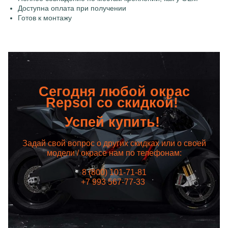
Доступна оплата при получении
Готов к монтажу
Сегодня любой окрас
Repsol со скидкой!
Успей купить!
Задай свой вопрос о других скидках или о своей
модели / окрасе нам по телефонам:
8 (800) 101-71-81
+7 993 567-77-33