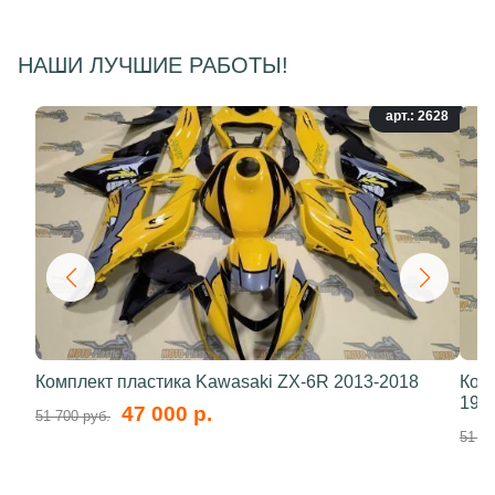
НАШИ ЛУЧШИЕ РАБОТЫ!
арт.: 2628
Комплект пластика Kawasaki ZX-6R 2013-2018
Ком
199
47 000 р.
51 700 руб.
51 70