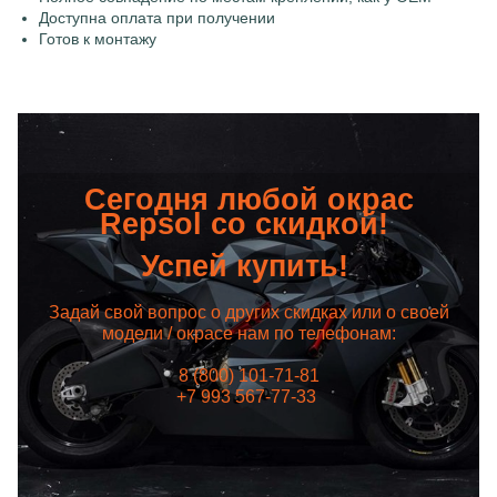
Доступна оплата при получении
Готов к монтажу
Сегодня любой окрас
Repsol со скидкой!
Успей купить!
Задай свой вопрос о других скидках или о своей
модели / окрасе нам по телефонам:
8 (800) 101-71-81
+7 993 567-77-33