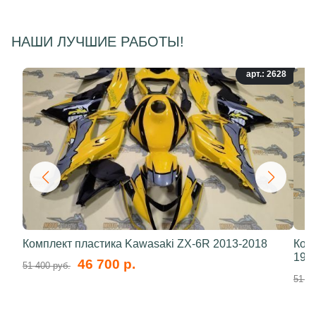
НАШИ ЛУЧШИЕ РАБОТЫ!
арт.: 2628
Комплект пластика Kawasaki ZX-6R 2013-2018
Ком
199
46 700 р.
51 400 руб.
51 40