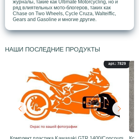
журналы, такие как Ultimate Motorcycling, но и
ряд влиятельных мото-блогеров, таких как
Chase on Two Wheels, Cycle Cruza, Walteiffic,
Gears and Gasoline и многие другие.
НАШИ ПОСЛЕДНИЕ ПРОДУКТЫ
арт.: 7829
Комплект пластика Kawasaki GTR 1400/Concours
Ком