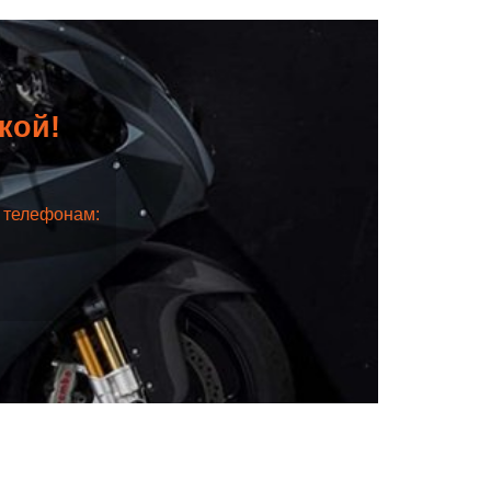
дкой!
о телефонам: