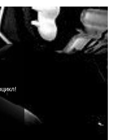
оцикл!