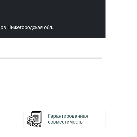
"Отлич
сервис
качест
нов Нижегородская обл.
– Серг
Гарантированная
совместимость