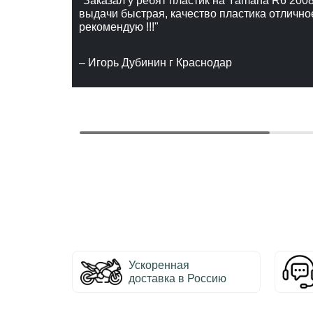
"Заказал у ребят пластик на Yamaha R6 2008
выдачи быстрая, качество пластика отлично
рекомендую !!!"
– Игорь Дубинин г Краснодар
Ускоренная
доставка в Россию