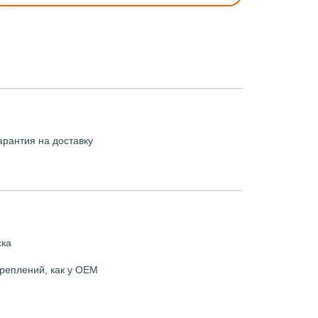
арантия на доставку
ска
реплений, как у OEM