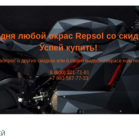
дня любой окрас Repsol со ски
Успей купить!
вопрос о других скидках или о своей модели / окрасе нам п
8 (800) 101-71-81
+7 993 567-77-33
ЕЙ