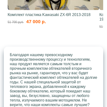
Комплект пластика Kawasaki ZX-6R 2013-2018
Ком
199
47 000 р.
51 700 руб.
51 70
Благодаря нашему превосходному
производственному процессу и технологиям,
наш продукт является самым толстым и
прочным комплектом обтекателей вторичного
рынка на рынке, гарантируя, что у вас будет
фантастический комплект обтекателей на долгие
годы. С нашей специальной защитой от
теплового экрана, добавленной к каждому
боковому обтекателю, который покидает наш
завод, вы, безусловно, защищены от любого
тепла, излучаемого вашим мотоциклом. Не
верите, что наши комплекты самые лучшие?