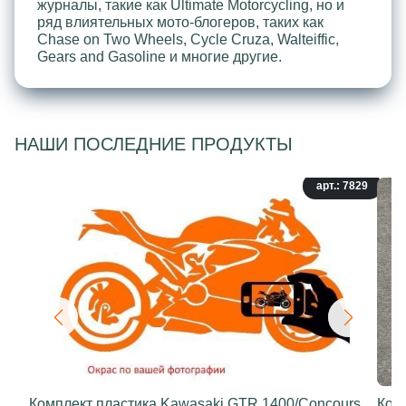
журналы, такие как Ultimate Motorcycling, но и
ряд влиятельных мото-блогеров, таких как
Chase on Two Wheels, Cycle Cruza, Walteiffic,
Gears and Gasoline и многие другие.
НАШИ ПОСЛЕДНИЕ ПРОДУКТЫ
арт.: 7829
Комплект пластика Kawasaki GTR 1400/Concours
Ком