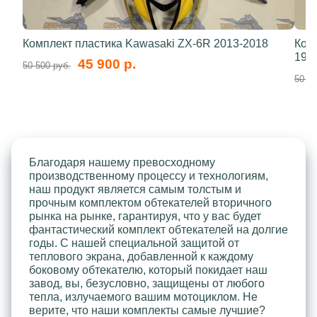
Комплект пластика Kawasaki ZX-6R 2013-2018
Ком
199
45 900 р.
50 500 руб.
50 50
Благодаря нашему превосходному
производственному процессу и технологиям,
наш продукт является самым толстым и
прочным комплектом обтекателей вторичного
рынка на рынке, гарантируя, что у вас будет
фантастический комплект обтекателей на долгие
годы. С нашей специальной защитой от
теплового экрана, добавленной к каждому
боковому обтекателю, который покидает наш
завод, вы, безусловно, защищены от любого
тепла, излучаемого вашим мотоциклом. Не
верите, что наши комплекты самые лучшие?