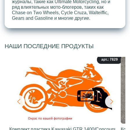
журналы, такие как Ultimate Motorcycling, но и
ряд влиятельных мото-блогеров, таких как
Chase on Two Wheels, Cycle Cruza, Walteiffic,
Gears and Gasoline и многие другие.
НАШИ ПОСЛЕДНИЕ ПРОДУКТЫ
арт.: 7829
Комплект пластика Kawasaki GTR 1400/Concours
Ком